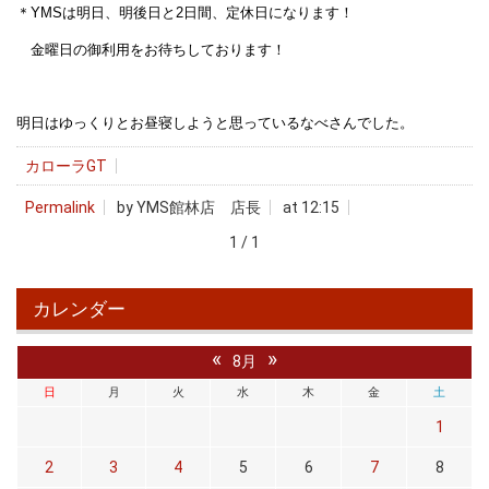
＊YMSは明日、明後日と2日間、定休日になります！
金曜日の御利用をお待ちしております！
明日はゆっくりとお昼寝しようと思っているなべさんでした。
カローラGT
Permalink
by YMS館林店 店長
at 12:15
1 / 1
カレンダー
«
»
8月
日
月
火
水
木
金
土
1
2
3
4
5
6
7
8