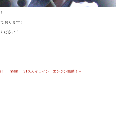
！
しております！
ください！
換！
main
31スカイライン エンジン始動！
»