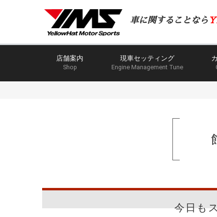
車に関することなら
Y
店舗案内
現車セッティング
Shop
Engine Management Tune
今日も