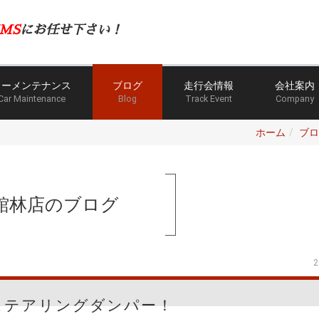
MS
にお任せ下さい！
カーメンテナンス
ブログ
走行会情報
会社案内
Car Maintenance
Blog
Track Event
Company
ホーム
ブロ
館林店のブログ
2
ステアリングダンパー！