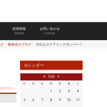
採用情報
お問い合わせ
Recruit
Contact
グ
館林店のブログ
今日もステアリングダンパー！
カレンダー
«
»
10月
日
月
火
水
木
金
土
025.10.31
1
2
3
4
5
6
7
8
9
10
11