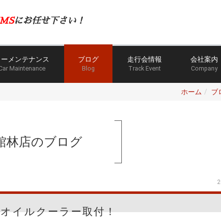
MS
にお任せ下さい！
カーメンテナンス
ブログ
走行会情報
会社案内
Car Maintenance
Blog
Track Event
Company
ホーム
ブ
館林店のブログ
2
6 オイルクーラー取付！