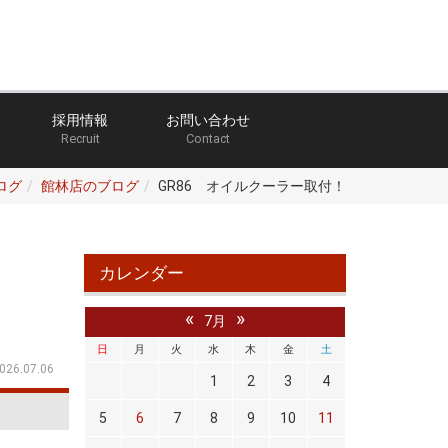
採用情報
お問い合わせ
Recruit
Contact
ログ
館林店のブログ
GR86 オイルクーラー取付！
カレンダー
«
»
7月
日
月
火
水
木
金
土
026.07.06
1
2
3
4
5
6
7
8
9
10
11