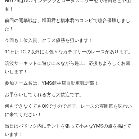
N0175はDC2インテグラとロータスエリーゼで増田君と中山
君！
前回の開幕戦は、増田君と橋本君のコンビで総合優勝しまし
た！
今回も上位入賞、クラス優勝を狙います！
31日はTC-2以外にも色々なカテゴリーのレースがあります。
筑波サーキットに遊びに来ながら是非、応援もよろしくお願
いします！
参加チーム名は、YMS館林店自動車競走部！
お手伝いしてくれる方も大歓迎です。
何もできなくてもOKですので是非、レースの雰囲気を味わい
に来てください！
当日はパドック内にテントを張って小さなYMSの旗を掲げて
います！