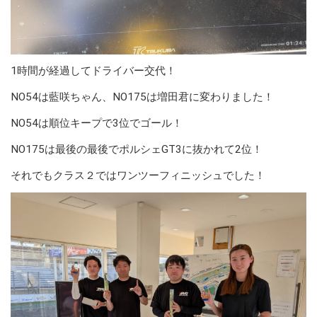
1時間が経過してドライバー交代！
NO54は藍咲ちゃん、NO175は増田君に変わりました！
NO54は順位キープで3位でゴール！
NO175は最後の最後でポルシェGT3に抜かれて2位！
それでもクラス２ではワンツーフィニッシュでした！